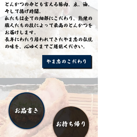
とんかつの命とも言える豚肉、衣、油、
そして揚げ時間。
私たちは全ての細部にこだわり、熟練の
職人たちの技によって最高のとんかつを
お届けします。
長年にわたり培われてきたやま忠の伝統
の味を、心ゆくまでご堪能ください。
やま忠のこだわり
お品書き
​お持ち帰り