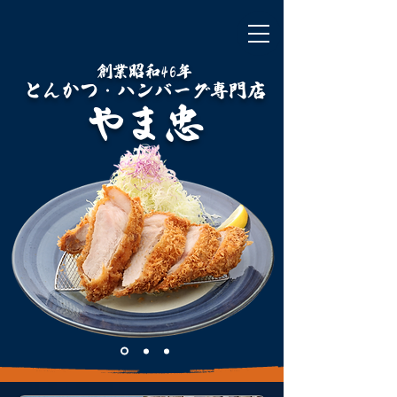
​創業昭和46年
​とんかつ・ハンバーグ専門店
​やま忠