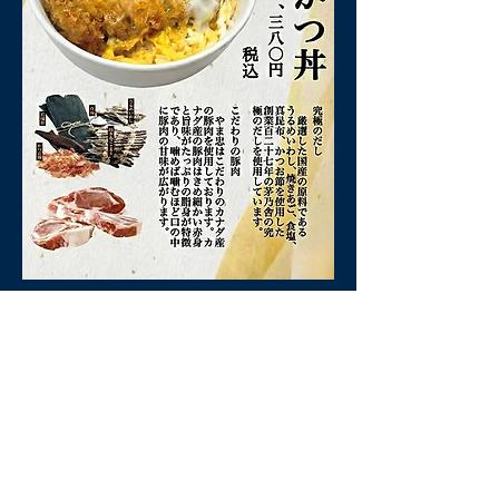
お持ち帰り限定メニューである究極のだしを使用し
たかつ丼「飛魚だしかつ丼」をぜひ召し上がってみ
て下さい！！
＊こちらの商品は
店内でのご注文、又はお電話での
ご注文のみ
に限らせていただきます。
＊
最大5個まで
の注文とさせていただきます。
お電話でのご注文をご希望のお客様は以下の番号ま
でお電話
​をお願い致します。